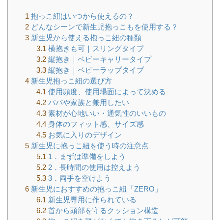
1
抱っこ紐はいつから使えるの？
2
どんなシーンで新生児抱っこもを使用する？
3
新生児から使える抱っこ紐の種類
3.1
横抱きも可｜スリングタイプ
3.2
縦抱き｜ベビーキャリータイプ
3.3
縦抱き｜ベビーラップタイプ
4
新生児抱っこ紐の選び方
4.1
使用頻度、使用場面によって決める
4.2
パパや家族と兼用したい
4.3
素材が心地いい・通気性のいいもの
4.4
身体のフィット感、サイズ感
4.5
お気に入りのデザイン
5
新生児に抱っこ紐を使う時の注意点
5.1
1．まずは準備をしよう
5.2
2．長時間の使用は控えよう
5.3
3．両手を空けよう
6
新生児におすすめの抱っこ紐「ZERO」
6.1
新生児専用に作られている
6.2
首から頭部を守るクッション構造