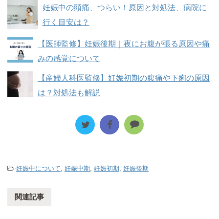
妊娠中の頭痛、つらい！原因と対処法、病院に
行く目安は？
【医師監修】妊娠後期｜夜にお腹が張る原因や痛
みの感覚について
【産婦人科医監修】妊娠初期の腹痛や下痢の原因
は？対処法も解説
-
妊娠中について
,
妊娠中期
,
妊娠初期
,
妊娠後期
関連記事