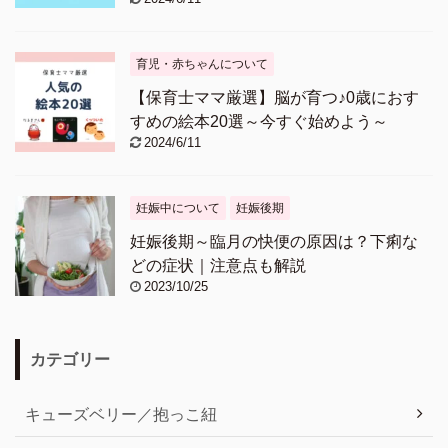
育児・赤ちゃんについて
【保育士ママ厳選】脳が育つ♪0歳におす
すめの絵本20選～今すぐ始めよう～
2024/6/11
妊娠中について
妊娠後期
妊娠後期～臨月の快便の原因は？下痢な
どの症状｜注意点も解説
2023/10/25
カテゴリー
キューズベリー／抱っこ紐