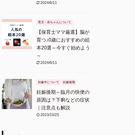
2024/6/11
育児・赤ちゃんについて
【保育士ママ厳選】脳が
育つ♪0歳におすすめの絵
本20選～今すぐ始めよう
～
2024/6/11
妊娠中について
妊娠後期
妊娠後期～臨月の快便の
原因は？下痢などの症状
｜注意点も解説
2023/10/25