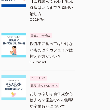
【これ読んで安心】乳児
湿疹はいつまで？原因や
治し方
2024/7/4
産後のママの悩み
授乳中に食べてはいけな
いものは？カフェインは
控えた方がいい？
2024/6/21
ベビーグッズ
育児・赤ちゃんについて
おしゃぶりは新生児から
使える？歯並びへの影響
や卒業時期について