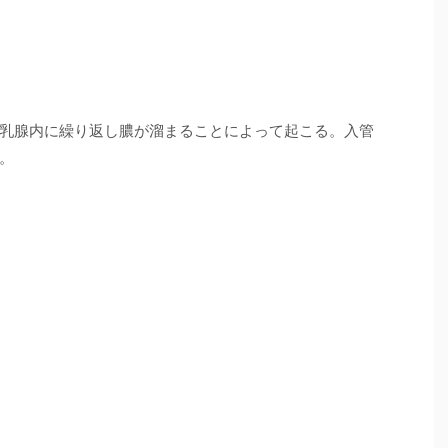
乳腺内に繰り返し膿が溜まることによって起こる。入管
。