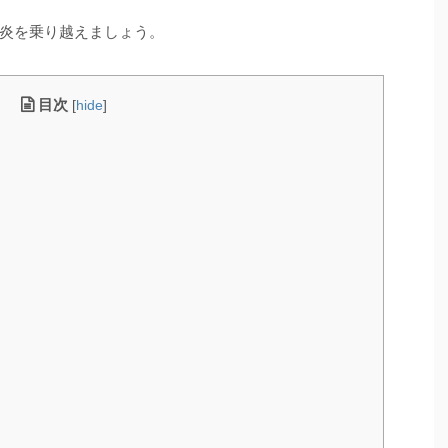
炎を乗り越えましょう。
目次
[
hide
]